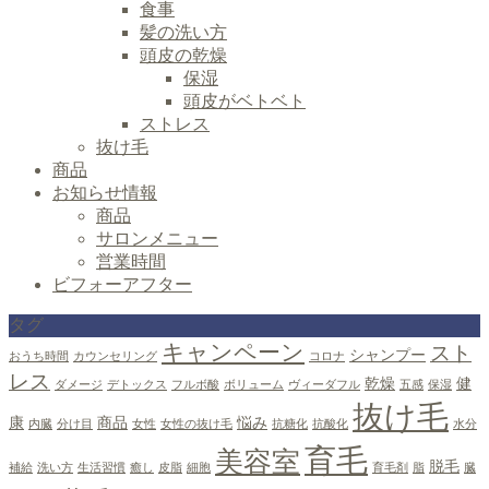
食事
髪の洗い方
頭皮の乾燥
保湿
頭皮がベトベト
ストレス
抜け毛
商品
お知らせ情報
商品
サロンメニュー
営業時間
ビフォーアフター
タグ
キャンペーン
スト
シャンプー
おうち時間
カウンセリング
コロナ
レス
乾燥
健
ダメージ
デトックス
フルボ酸
ボリューム
ヴィーダフル
五感
保湿
抜け毛
康
商品
悩み
内臓
分け目
女性
女性の抜け毛
抗糖化
抗酸化
水分
育毛
美容室
脱毛
補給
洗い方
生活習慣
癒し
皮脂
細胞
育毛剤
脂
臓