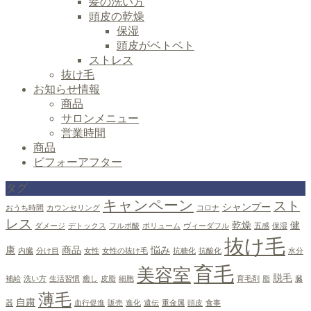
髪の洗い方
頭皮の乾燥
保湿
頭皮がベトベト
ストレス
抜け毛
お知らせ情報
商品
サロンメニュー
営業時間
商品
ビフォーアフター
タグ
キャンペーン
スト
シャンプー
おうち時間
カウンセリング
コロナ
レス
乾燥
健
ダメージ
デトックス
フルボ酸
ボリューム
ヴィーダフル
五感
保湿
抜け毛
康
商品
悩み
内臓
分け目
女性
女性の抜け毛
抗糖化
抗酸化
水分
育毛
美容室
脱毛
補給
洗い方
生活習慣
癒し
皮脂
細胞
育毛剤
脂
臓
薄毛
自粛
器
血行促進
販売
進化
遺伝
重金属
頭皮
食事