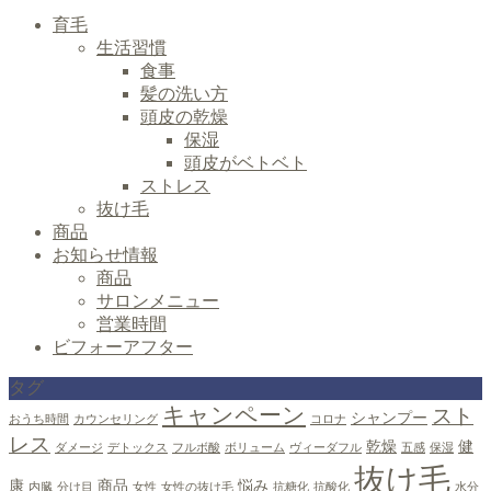
育毛
生活習慣
食事
髪の洗い方
頭皮の乾燥
保湿
頭皮がベトベト
ストレス
抜け毛
商品
お知らせ情報
商品
サロンメニュー
営業時間
ビフォーアフター
タグ
キャンペーン
スト
シャンプー
おうち時間
カウンセリング
コロナ
レス
乾燥
健
ダメージ
デトックス
フルボ酸
ボリューム
ヴィーダフル
五感
保湿
抜け毛
康
商品
悩み
内臓
分け目
女性
女性の抜け毛
抗糖化
抗酸化
水分