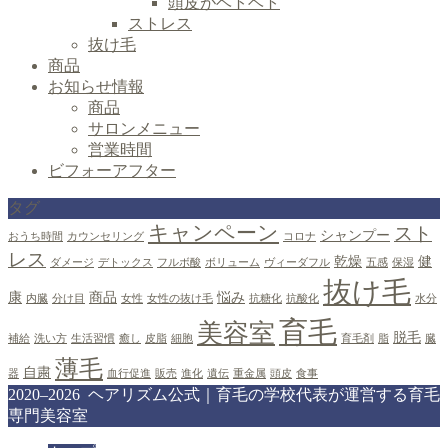
頭皮がベトベト
ストレス
抜け毛
商品
お知らせ情報
商品
サロンメニュー
営業時間
ビフォーアフター
タグ
キャンペーン
スト
シャンプー
おうち時間
カウンセリング
コロナ
レス
乾燥
健
ダメージ
デトックス
フルボ酸
ボリューム
ヴィーダフル
五感
保湿
抜け毛
康
商品
悩み
内臓
分け目
女性
女性の抜け毛
抗糖化
抗酸化
水分
育毛
美容室
脱毛
補給
洗い方
生活習慣
癒し
皮脂
細胞
育毛剤
脂
臓
薄毛
自粛
器
血行促進
販売
進化
遺伝
重金属
頭皮
食事
2020–2026 ヘアリズム公式｜育毛の学校代表が運営する育毛
専門美容室