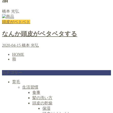
橋本 光弘
頭皮がベトベト
なんか頭皮がベタベタする
2020-04-15
橋本 光弘
HOME
脂
カテゴリー
育毛
生活習慣
食事
髪の洗い方
頭皮の乾燥
保湿