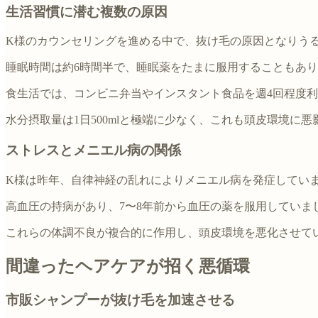
生活習慣に潜む複数の原因
K様のカウンセリングを進める中で、抜け毛の原因となりう
睡眠時間は約6時間半で、睡眠薬をたまに服用することもあ
食生活では、コンビニ弁当やインスタント食品を週4回程度
水分摂取量は1日500mlと極端に少なく、これも頭皮環境に
ストレスとメニエル病の関係
K様は昨年、自律神経の乱れによりメニエル病を発症してい
高血圧の持病があり、7〜8年前から血圧の薬を服用してい
これらの体調不良が複合的に作用し、頭皮環境を悪化させて
間違ったヘアケアが招く悪循環
市販シャンプーが抜け毛を加速させる